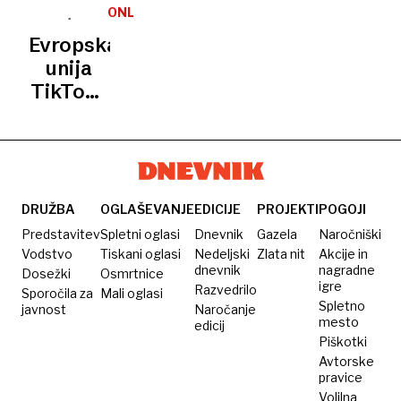
moda,
pišete v
naslov,
obtožuje
ONLINE
ki vas
gmailu?
EMŠO in
kršitev
Evropska
skrije
davčna
zakonodaje
unija
pred
številka
TikToku
nadzornimi
skoraj
naložila
kamerami
900.000
345
ljudi
milijonov
evrov
globe
DRUŽBA
OGLAŠEVANJE
EDICIJE
PROJEKTI
POGOJI
Predstavitev
Spletni oglasi
Dnevnik
Gazela
Naročniški
Vodstvo
Tiskani oglasi
Nedeljski
Zlata nit
Akcije in
dnevnik
nagradne
Dosežki
Osmrtnice
igre
Razvedrilo
Sporočila za
Mali oglasi
Spletno
javnost
Naročanje
mesto
edicij
Piškotki
Avtorske
pravice
Volilna