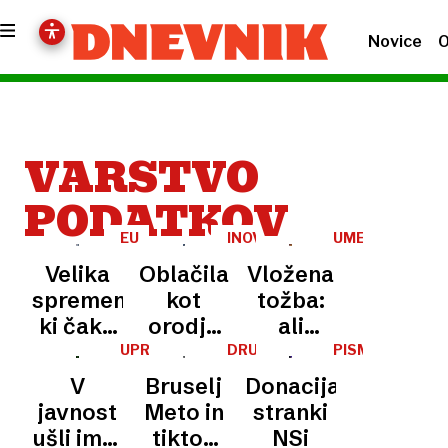
Novice
O
VARSTVO
PODATKOV
EU
INOVATIVNO
UMETNA
PROTI
INTELIGENCA
Velika
Oblačila
Vložena
GOOGLU
sprememba,
kot
tožba:
ki čaka
orodje
ali
uporabnike
za
Google
UPRAVA
DRUŽBENA
PISMA
ZA
OMREŽJA
BRALCEV
androida
digitalno
res
V
Bruselj
Donacija
VARNO
v Evropi
samoobrambo:
spremlja
HRANO
javnost
Meto in
stranki
nemška
vse, kar
ušli ime,
tiktok
NSi