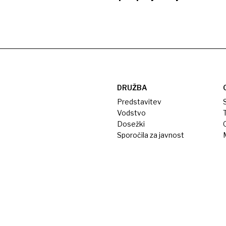
DRUŽBA
Predstavitev
S
Vodstvo
T
Dosežki
Sporočila za javnost
M