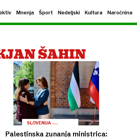
ektiv
Mnenja
Šport
Nedeljski
Kultura
Naročnina
KJAN ŠAHIN
SLOVENIJA -
PALESTINA
Palestinska zunanja ministrica: