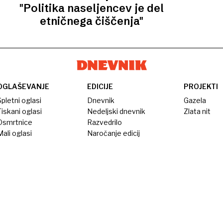
"Politika naseljencev je del
etničnega čiščenja"
OGLAŠEVANJE
EDICIJE
PROJEKTI
pletni oglasi
Dnevnik
Gazela
iskani oglasi
Nedeljski dnevnik
Zlata nit
Osmrtnice
Razvedrilo
ali oglasi
Naročanje edicij