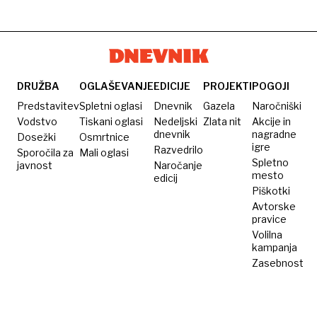
mačka
varnostno
neodvisna
Evropa
strategijo
od ZDA
za bolj
agresiven
odgovor
na
DRUŽBA
OGLAŠEVANJE
EDICIJE
PROJEKTI
POGOJI
ruske
Predstavitev
Spletni oglasi
Dnevnik
Gazela
Naročniški
provokacije
Vodstvo
Tiskani oglasi
Nedeljski
Zlata nit
Akcije in
dnevnik
nagradne
Dosežki
Osmrtnice
igre
Razvedrilo
Sporočila za
Mali oglasi
Spletno
javnost
Naročanje
mesto
edicij
Piškotki
Avtorske
pravice
Volilna
kampanja
Zasebnost