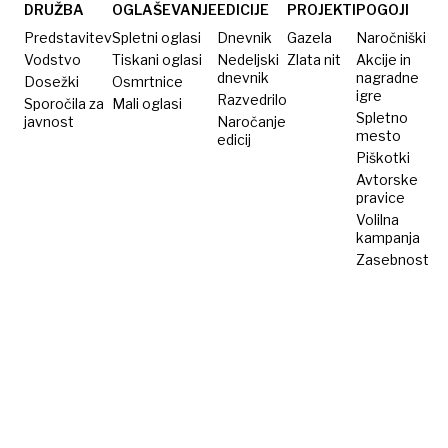
strah v
DRUŽBA
OGLAŠEVANJE
EDICIJE
PROJEKTI
POGOJI
Natu
Predstavitev
Spletni oglasi
Dnevnik
Gazela
Naročniški
Vodstvo
Tiskani oglasi
Nedeljski
Zlata nit
Akcije in
dnevnik
nagradne
Dosežki
Osmrtnice
igre
Razvedrilo
Sporočila za
Mali oglasi
Spletno
javnost
Naročanje
mesto
edicij
Piškotki
Avtorske
pravice
Volilna
kampanja
Zasebnost