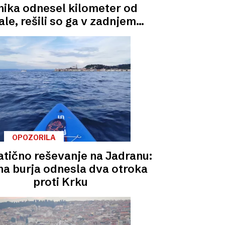
nika odnesel kilometer od
ale, rešili so ga v zadnjem
trenutku
OPOZORILA
tično reševanje na Jadranu:
a burja odnesla dva otroka
proti Krku