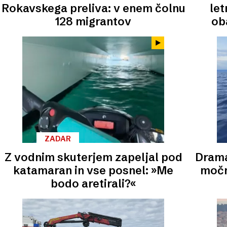
Rokavskega preliva: v enem čolnu
let
128 migrantov
ob
ZADAR
Z vodnim skuterjem zapeljal pod
Drama
katamaran in vse posnel: »Me
močn
bodo aretirali?«