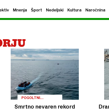
ektiv
Mnenja
Šport
Nedeljski
Kultura
Naročnina
ORJU
POGOLTNI
TIHOTAPCI
Smrtno nevaren rekord
Dra