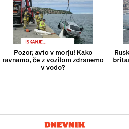
ISKANJE
POTOPLJENEGA
Pozor, avto v morju! Kako
Rusk
VOZILA
ravnamo, če z vozilom zdrsnemo
brita
v vodo?