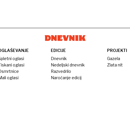
OGLAŠEVANJE
EDICIJE
PROJEKTI
pletni oglasi
Dnevnik
Gazela
iskani oglasi
Nedeljski dnevnik
Zlata nit
Osmrtnice
Razvedrilo
ali oglasi
Naročanje edicij