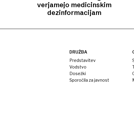
verjamejo medicinskim
dezinformacijam
DRUŽBA
Predstavitev
S
Vodstvo
T
Dosežki
Sporočila za javnost
M