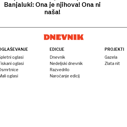
Banjaluki: Ona je njihova! Ona ni
naša!
OGLAŠEVANJE
EDICIJE
PROJEKTI
pletni oglasi
Dnevnik
Gazela
iskani oglasi
Nedeljski dnevnik
Zlata nit
Osmrtnice
Razvedrilo
ali oglasi
Naročanje edicij