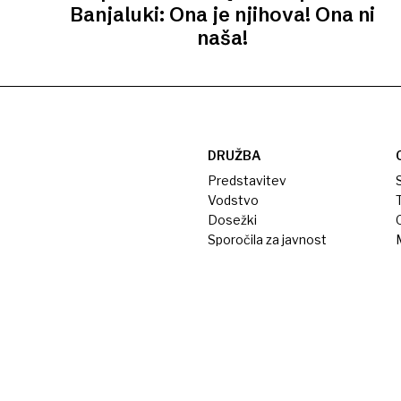
Banjaluki: Ona je njihova! Ona ni
naša!
DRUŽBA
Predstavitev
S
Vodstvo
T
Dosežki
Sporočila za javnost
M