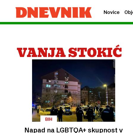
Novice
Obj
VANJA STOKIĆ
BIH
Napad na LGBTQA+ skupnost v