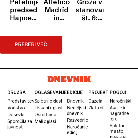
Petelinjenje
Atletico
Groza v
kar na
od tega,
predsednika
Madrid
stanovanju
spletu
da smo
Hapoela
in
št. 6:
za 72
veliki
in
Barcelona
petnajst
tisočakov
favoriti
trenerja
do treh
let ležal
Valencie
točk
mrtev,
PREBERI VEČ
pa nihče
ni opazil
DRUŽBA
OGLAŠEVANJE
EDICIJE
PROJEKTI
POGOJI
Predstavitev
Spletni oglasi
Dnevnik
Gazela
Naročniški
Vodstvo
Tiskani oglasi
Nedeljski
Zlata nit
Akcije in
dnevnik
nagradne
Dosežki
Osmrtnice
igre
Razvedrilo
Sporočila za
Mali oglasi
Spletno
javnost
Naročanje
mesto
edicij
Piškotki