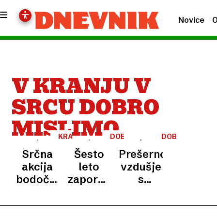
Novice
O
V KRANJU V
SRCU DOBRO
MISLIMO
KRANJ
DOBRODELNA
DOBRODELNA
AKCIJA
AKCIJA
Srčna
Šesto
Prešerno
akcija
leto
vzdušje
bodočih
zapored
s
frizerjev:
razveselili
posluhom
občane
sokrajane
za