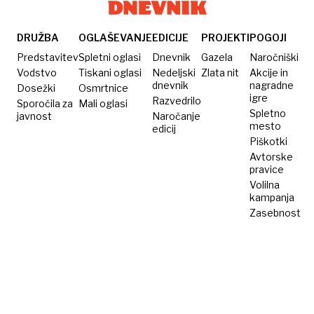
postrigli
v stiski
občane
za
v stiski
dober
DRUŽBA
OGLAŠEVANJE
EDICIJE
PROJEKTI
POGOJI
namen
Predstavitev
Spletni oglasi
Dnevnik
Gazela
Naročniški
Vodstvo
Tiskani oglasi
Nedeljski
Zlata nit
Akcije in
dnevnik
nagradne
Dosežki
Osmrtnice
igre
Razvedrilo
Sporočila za
Mali oglasi
Spletno
javnost
Naročanje
mesto
edicij
Piškotki
Avtorske
pravice
Volilna
kampanja
Zasebnost