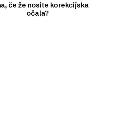
a, če že nosite korekcijska
očala?