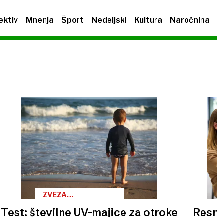
ektiv
Mnenja
Šport
Nedeljski
Kultura
Naročnina
ZVEZA
POTROŠNIKOV
Test: številne UV-majice za otroke
Resn