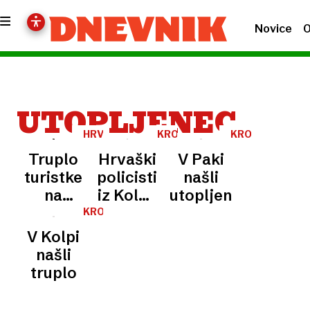
Novice
O
UTOPLJENEC
HRVAŠKA
KRONIKA
KRONIKA
Truplo
Hrvaški
V Paki
turistke
policisti
našli
na
iz Kolpe
utopljenca
Pašmanu
izvlekli
KRONIKA
reševalci
truplo
V Kolpi
pustili
moškega
našli
kar na
truplo
cesti?