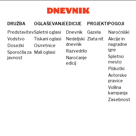
DRUŽBA
OGLAŠEVANJE
EDICIJE
PROJEKTI
POGOJI
Predstavitev
Spletni oglasi
Dnevnik
Gazela
Naročniški
Vodstvo
Tiskani oglasi
Nedeljski
Zlata nit
Akcije in
dnevnik
nagradne
Dosežki
Osmrtnice
igre
Razvedrilo
Sporočila za
Mali oglasi
Spletno
javnost
Naročanje
mesto
edicij
Piškotki
Avtorske
pravice
Volilna
kampanja
Zasebnost