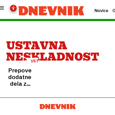
Novice
O
USTAVNA
NESKLADNOST
USTAVNO
SODIŠČE
Prepoved
dodatnega
dela za
zdravnike:
Beović
o koristi
za