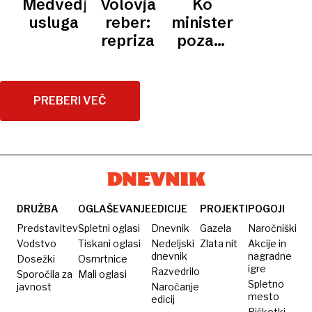
Medvedja
Volovja
Ko
NA
BIOMASO
usluga
reber:
minister
repriza
pozabi
na 300
milijonov
PREBERI VEČ
DRUŽBA
OGLAŠEVANJE
EDICIJE
PROJEKTI
POGOJI
Predstavitev
Spletni oglasi
Dnevnik
Gazela
Naročniški
Vodstvo
Tiskani oglasi
Nedeljski
Zlata nit
Akcije in
dnevnik
nagradne
Dosežki
Osmrtnice
igre
Razvedrilo
Sporočila za
Mali oglasi
Spletno
javnost
Naročanje
mesto
edicij
Piškotki