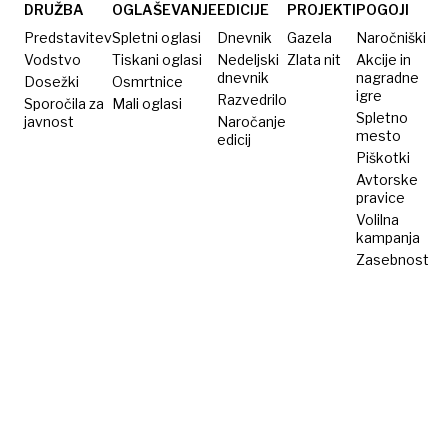
dejansko
DRUŽBA
OGLAŠEVANJE
EDICIJE
PROJEKTI
POGOJI
umrlo
Predstavitev
Spletni oglasi
Dnevnik
Gazela
Naročniški
za
Vodstvo
Tiskani oglasi
Nedeljski
Zlata nit
Akcije in
dnevnik
nagradne
Dosežki
Putina?
Osmrtnice
igre
Razvedrilo
Sporočila za
Mali oglasi
Spletno
javnost
Naročanje
mesto
edicij
Piškotki
Avtorske
pravice
Volilna
kampanja
Zasebnost