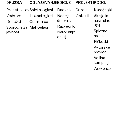
temveč
DRUŽBA
OGLAŠEVANJE
EDICIJE
PROJEKTI
POGOJI
gre v
Predstavitev
Spletni oglasi
Dnevnik
Gazela
Naročniški
zasebno
Vodstvo
Tiskani oglasi
Nedeljski
Zlata nit
Akcije in
dnevnik
nagradne
Dosežki
varovanje
Osmrtnice
igre
Razvedrilo
Sporočila za
Mali oglasi
Spletno
javnost
Naročanje
mesto
edicij
Piškotki
Avtorske
pravice
Volilna
kampanja
Zasebnost