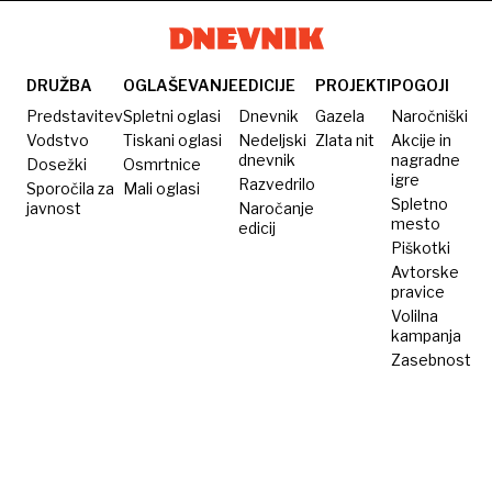
Markovcev
zasede,
na kraj
njeno
pripeljal
truplo
DRUŽBA
OGLAŠEVANJE
EDICIJE
PROJEKTI
POGOJI
mož,
našla
Predstavitev
Spletni oglasi
Dnevnik
Gazela
Naročniški
tam jo
oče in
Vodstvo
Tiskani oglasi
Nedeljski
Zlata nit
Akcije in
dnevnik
nagradne
Dosežki
je
Osmrtnice
brat
igre
Razvedrilo
Sporočila za
Mali oglasi
zabodla
Spletno
javnost
Naročanje
njegova
mesto
edicij
Piškotki
sodelavka
Avtorske
pravice
Volilna
kampanja
Zasebnost