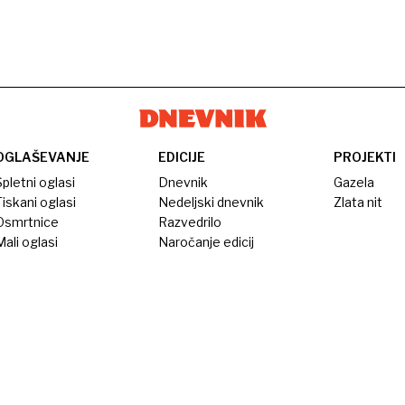
OGLAŠEVANJE
EDICIJE
PROJEKTI
pletni oglasi
Dnevnik
Gazela
iskani oglasi
Nedeljski dnevnik
Zlata nit
Osmrtnice
Razvedrilo
ali oglasi
Naročanje edicij