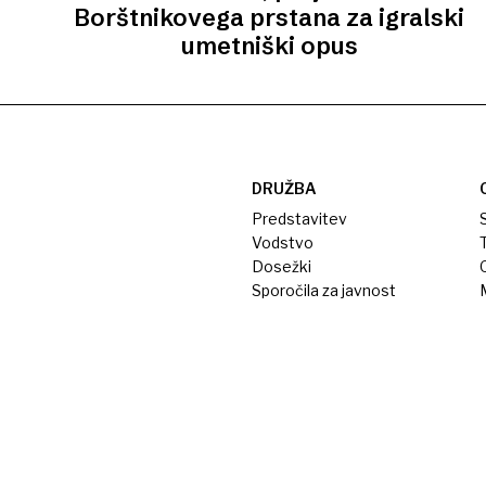
Borštnikovega prstana za igralski
umetniški opus
DRUŽBA
Predstavitev
S
Vodstvo
T
Dosežki
Sporočila za javnost
M