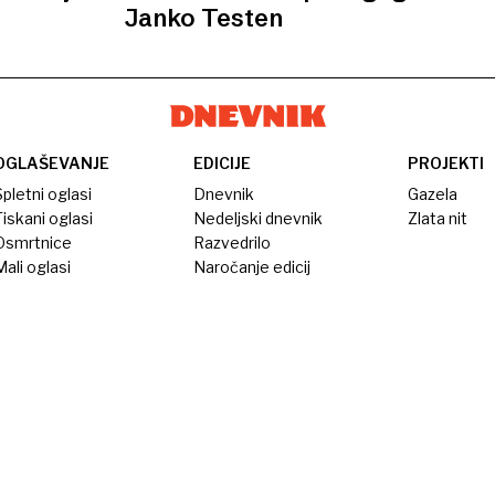
Janko Testen
OGLAŠEVANJE
EDICIJE
PROJEKTI
pletni oglasi
Dnevnik
Gazela
iskani oglasi
Nedeljski dnevnik
Zlata nit
Osmrtnice
Razvedrilo
ali oglasi
Naročanje edicij