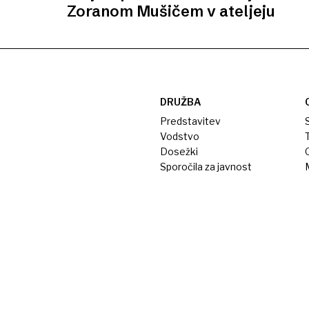
Zoranom Mušičem v ateljeju
DRUŽBA
Predstavitev
S
Vodstvo
T
Dosežki
Sporočila za javnost
M