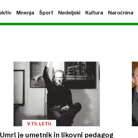
ektiv
Mnenja
Šport
Nedeljski
Kultura
Naročnina
V 75. LETU
Umrl je umetnik in likovni pedagog