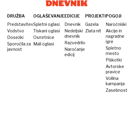
Kopru:
splav v
povzdignjeni
Gre za
primeru
glasovi
poskus
ogroženosti
zaradi
DRUŽBA
OGLAŠEVANJE
EDICIJE
PROJEKTI
POGOJI
kratenja
zdravja
omembe
Predstavitev
Spletni oglasi
Dnevnik
Gazela
Naročniški
pravic
pravice
Vodstvo
Tiskani oglasi
Nedeljski
Zlata nit
Akcije in
dnevnik
nagradne
Dosežki
žensk
Osmrtnice
do
igre
Razvedrilo
Sporočila za
Mali oglasi
splava
Spletno
javnost
Naročanje
mesto
edicij
Piškotki
Avtorske
pravice
Volilna
kampanja
Zasebnost