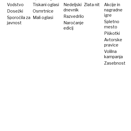
Vodstvo
Tiskani oglasi
Nedeljski
Zlata nit
Akcije in
dnevnik
nagradne
Dosežki
Osmrtnice
igre
Razvedrilo
Sporočila za
Mali oglasi
Spletno
javnost
Naročanje
mesto
edicij
Piškotki
Avtorske
pravice
Volilna
kampanja
Zasebnost