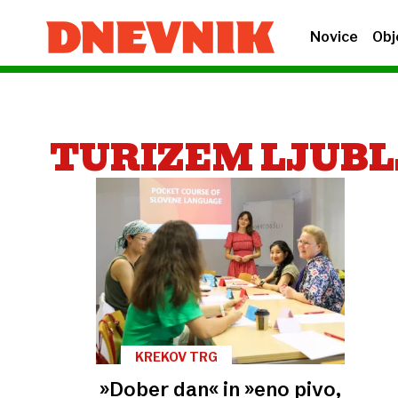
Novice
Obj
TURIZEM LJUB
KREKOV TRG
»Dober dan« in »eno pivo,