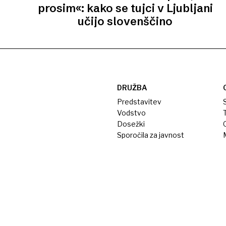
prosim«: kako se tujci v Ljubljani
učijo slovenščino
DRUŽBA
Predstavitev
S
Vodstvo
T
Dosežki
Sporočila za javnost
M