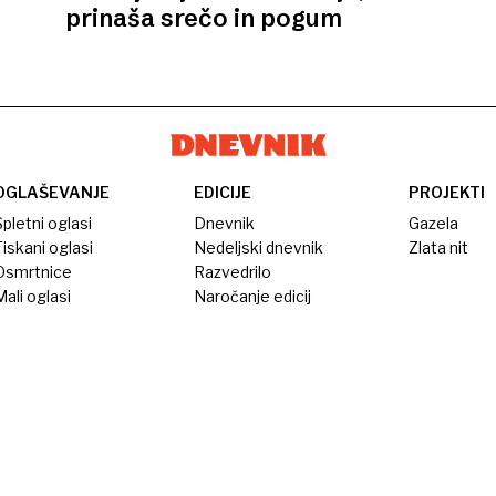
prinaša srečo in pogum
OGLAŠEVANJE
EDICIJE
PROJEKTI
pletni oglasi
Dnevnik
Gazela
iskani oglasi
Nedeljski dnevnik
Zlata nit
Osmrtnice
Razvedrilo
ali oglasi
Naročanje edicij