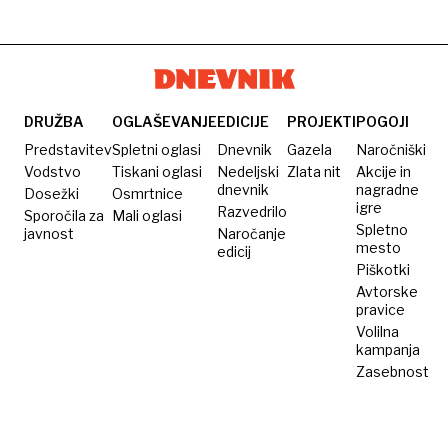
pohlep?
neverjetnih
ogled
triki
44
mesta?
gostincev,
evrov
Več, kot
s
si
katerimi
mislite
nam na
DRUŽBA
OGLAŠEVANJE
EDICIJE
PROJEKTI
POGOJI
dopustu
Predstavitev
Spletni oglasi
Dnevnik
Gazela
Naročniški
praznijo
Vodstvo
Tiskani oglasi
Nedeljski
Zlata nit
Akcije in
dnevnik
nagradne
Dosežki
denarnice
Osmrtnice
igre
Razvedrilo
Sporočila za
Mali oglasi
Spletno
javnost
Naročanje
mesto
edicij
Piškotki
Avtorske
pravice
Volilna
kampanja
Zasebnost