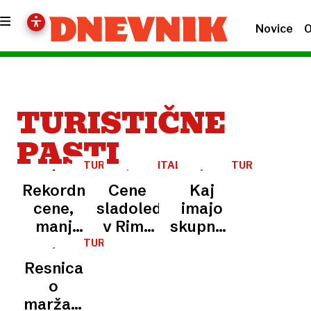
Novice
O
TURISTIČNE
PASTI
TURIZEM
ITALIJA
TURISTIČNE
PASTI
Rekordne
Cene
Kaj
cene,
sladoleda:
imajo
manj
v Rimu
skupnega
gostov:
turistoma
sladoled,
TURIZEM
se
za dve
ležalnik
Resnica
Hrvaški
porciji
in
o
maščuje
zaračunali
brezplačni
maržah: