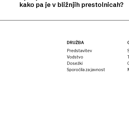
kako pa je v bližnjih prestolnicah?
DRUŽBA
Predstavitev
S
Vodstvo
T
Dosežki
Sporočila za javnost
M