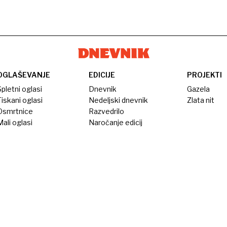
OGLAŠEVANJE
EDICIJE
PROJEKTI
pletni oglasi
Dnevnik
Gazela
iskani oglasi
Nedeljski dnevnik
Zlata nit
Osmrtnice
Razvedrilo
ali oglasi
Naročanje edicij