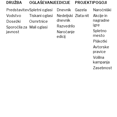
javnih
DRUŽBA
OGLAŠEVANJE
EDICIJE
PROJEKTI
POGOJI
objektov
Predstavitev
Spletni oglasi
Dnevnik
Gazela
Naročniški
nedostopnih
Vodstvo
Tiskani oglasi
Nedeljski
Zlata nit
Akcije in
dnevnik
nagradne
Dosežki
Osmrtnice
igre
Razvedrilo
Sporočila za
Mali oglasi
Spletno
javnost
Naročanje
mesto
edicij
Piškotki
Avtorske
pravice
Volilna
kampanja
Zasebnost