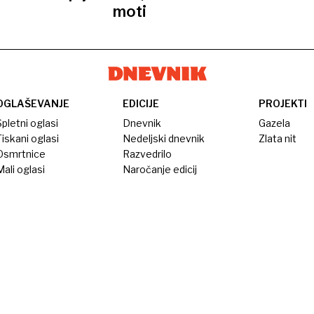
moti
OGLAŠEVANJE
EDICIJE
PROJEKTI
pletni oglasi
Dnevnik
Gazela
iskani oglasi
Nedeljski dnevnik
Zlata nit
Osmrtnice
Razvedrilo
ali oglasi
Naročanje edicij