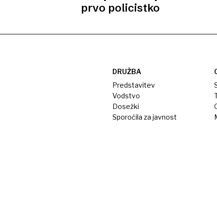
prvo policistko
DRUŽBA
Predstavitev
S
Vodstvo
T
Dosežki
Sporočila za javnost
M