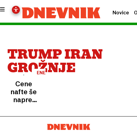
Novice
O
TRUMP IRAN
GROŽNJE
ENERGENTI
Cene
nafte še
naprej
rastejo