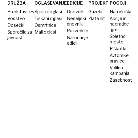
DRUŽBA
OGLAŠEVANJE
EDICIJE
PROJEKTI
POGOJI
Predstavitev
Spletni oglasi
Dnevnik
Gazela
Naročniški
Vodstvo
Tiskani oglasi
Nedeljski
Zlata nit
Akcije in
dnevnik
nagradne
Dosežki
Osmrtnice
igre
Razvedrilo
Sporočila za
Mali oglasi
Spletno
javnost
Naročanje
mesto
edicij
Piškotki
Avtorske
pravice
Volilna
kampanja
Zasebnost