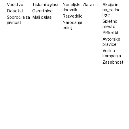
Vodstvo
Tiskani oglasi
Nedeljski
Zlata nit
Akcije in
dnevnik
nagradne
Dosežki
Osmrtnice
igre
Razvedrilo
Sporočila za
Mali oglasi
Spletno
javnost
Naročanje
mesto
edicij
Piškotki
Avtorske
pravice
Volilna
kampanja
Zasebnost