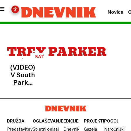
Novice
O
TREY PARKER
SATIRA
(VIDEO)
V South
Parku
vse bolj
neizprosno
nad
Donalda
Trumpa
DRUŽBA
OGLAŠEVANJE
EDICIJE
PROJEKTI
POGOJI
Predstavitev
Spletni oglasi
Dnevnik
Gazela
Naročniški