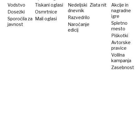
Vodstvo
Tiskani oglasi
Nedeljski
Zlata nit
Akcije in
dnevnik
nagradne
Dosežki
Osmrtnice
igre
Razvedrilo
Sporočila za
Mali oglasi
Spletno
javnost
Naročanje
mesto
edicij
Piškotki
Avtorske
pravice
Volilna
kampanja
Zasebnost