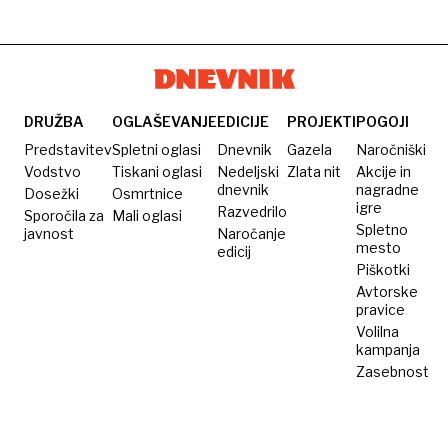
številni
krat
voznika
dramatično
poškodovani
izključeno
izpustili
reševanje
iz
iz
20-
prometa
pridržanja
letnice,
ki se ji
DRUŽBA
OGLAŠEVANJE
EDICIJE
PROJEKTI
POGOJI
je
Predstavitev
Spletni oglasi
Dnevnik
Gazela
Naročniški
preveč
Vodstvo
Tiskani oglasi
Nedeljski
Zlata nit
Akcije in
dnevnik
nagradne
Dosežki
mudilo
Osmrtnice
igre
Razvedrilo
Sporočila za
Mali oglasi
Spletno
javnost
Naročanje
mesto
edicij
Piškotki
Avtorske
pravice
Volilna
kampanja
Zasebnost