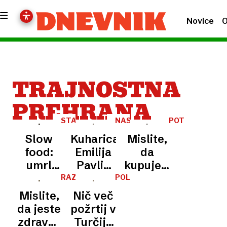
Novice
O
TRAJNOSTNA
PREHRANA
STAR
NASVET
POTROŠNIŠKI
JE
KOTIČEK
Slow
Kuharica
Mislite,
BIL
76
food:
Emilija
da
LET
umrl
Pavlič
kupujete
Carlo
razkriva
slovensko?
RAZISKAVE
POLITIČNI
ZAJTRK
Petrini,
trik
Resnica
Mislite,
Nič več
ustanovitelj
naših
o
da jeste
požrtij v
gibanja
babic:
etiketah
zdravo?
Turčiji: