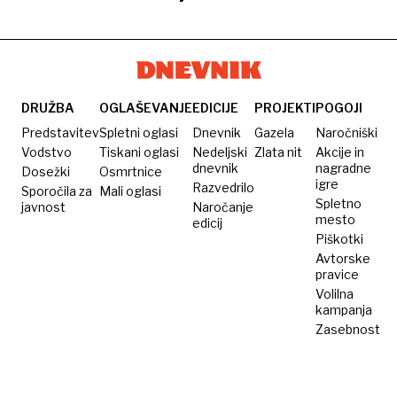
proti
tako
vas bo
Ni vsa
Erdoganovi
kulturi
hrana
presenetila
rastlinska
omejujejo
hitre
zdrži
hrana
tradicionalni
prehrane
brez
enaka,
turški
zamrzovalnika
svarijo
zajtrk in
DRUŽBA
OGLAŠEVANJE
EDICIJE
PROJEKTI
POGOJI
strokovnjaki
samopostrežne
Predstavitev
Spletni oglasi
Dnevnik
Gazela
Naročniški
bifeje
Vodstvo
Tiskani oglasi
Nedeljski
Zlata nit
Akcije in
dnevnik
nagradne
Dosežki
Osmrtnice
igre
Razvedrilo
Sporočila za
Mali oglasi
Spletno
javnost
Naročanje
mesto
edicij
Piškotki
Avtorske
pravice
Volilna
kampanja
Zasebnost