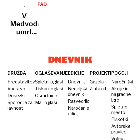
je bil pik
zdaj se
reševanjem,
predlog
vladnih
PADEL
ose
je
MED
preživelih
Šutarjevega
ukrepih:
V
VOŽNJO
oglasila
ni
zakona
Z
Medvodah
šola
nekaterimi
umrl
že
kanadski
zamujamo
kolesar
DRUŽBA
OGLAŠEVANJE
EDICIJE
PROJEKTI
POGOJI
Predstavitev
Spletni oglasi
Dnevnik
Gazela
Naročniški
Vodstvo
Tiskani oglasi
Nedeljski
Zlata nit
Akcije in
dnevnik
nagradne
Dosežki
Osmrtnice
igre
Razvedrilo
Sporočila za
Mali oglasi
Spletno
javnost
Naročanje
mesto
edicij
Piškotki
Avtorske
pravice
Volilna