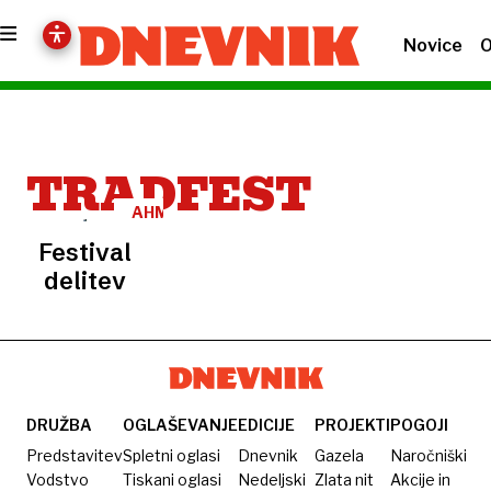
Novice
O
TRADFEST
AHMED
BURIĆ
Festival
delitev
DRUŽBA
OGLAŠEVANJE
EDICIJE
PROJEKTI
POGOJI
Predstavitev
Spletni oglasi
Dnevnik
Gazela
Naročniški
Vodstvo
Tiskani oglasi
Nedeljski
Zlata nit
Akcije in