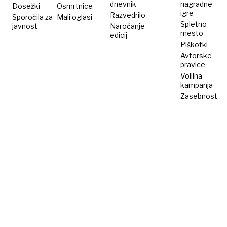
dnevnik
nagradne
Dosežki
Osmrtnice
igre
Razvedrilo
Sporočila za
Mali oglasi
Spletno
javnost
Naročanje
mesto
edicij
Piškotki
Avtorske
pravice
Volilna
kampanja
Zasebnost