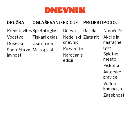
zrušila
pridržanih
na odru
navijačev
DRUŽBA
OGLAŠEVANJE
EDICIJE
PROJEKTI
POGOJI
Predstavitev
Spletni oglasi
Dnevnik
Gazela
Naročniški
Vodstvo
Tiskani oglasi
Nedeljski
Zlata nit
Akcije in
dnevnik
nagradne
Dosežki
Osmrtnice
igre
Razvedrilo
Sporočila za
Mali oglasi
Spletno
javnost
Naročanje
mesto
edicij
Piškotki
Avtorske
pravice
Volilna
kampanja
Zasebnost