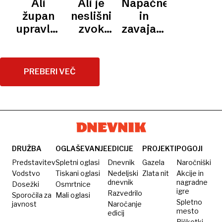
Ali
Ali je
Napačne
župan
neslišni
in
upravlja
zvok
zavajajoče
Ljubljano
zdravju
trditve
v
škodljiv?,
o vetrni
dobrobit
2.
energiji,
PREBERI VEČ
občanov?,
2.
3.
DRUŽBA
OGLAŠEVANJE
EDICIJE
PROJEKTI
POGOJI
Predstavitev
Spletni oglasi
Dnevnik
Gazela
Naročniški
Vodstvo
Tiskani oglasi
Nedeljski
Zlata nit
Akcije in
dnevnik
nagradne
Dosežki
Osmrtnice
igre
Razvedrilo
Sporočila za
Mali oglasi
Spletno
javnost
Naročanje
mesto
edicij
Piškotki