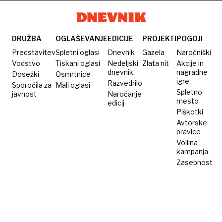
se je
spominjati
preteklih
DRUŽBA
OGLAŠEVANJE
EDICIJE
PROJEKTI
POGOJI
bojev
Predstavitev
Spletni oglasi
Dnevnik
Gazela
Naročniški
Vodstvo
Tiskani oglasi
Nedeljski
Zlata nit
Akcije in
dnevnik
nagradne
Dosežki
Osmrtnice
igre
Razvedrilo
Sporočila za
Mali oglasi
Spletno
javnost
Naročanje
mesto
edicij
Piškotki
Avtorske
pravice
Volilna
kampanja
Zasebnost