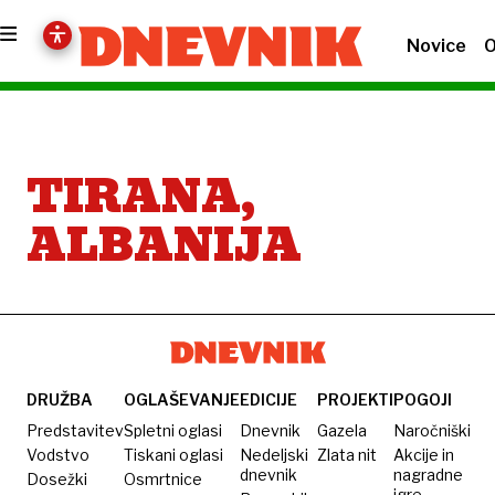
Novice
O
TIRANA,
ALBANIJA
DRUŽBA
OGLAŠEVANJE
EDICIJE
PROJEKTI
POGOJI
Predstavitev
Spletni oglasi
Dnevnik
Gazela
Naročniški
Vodstvo
Tiskani oglasi
Nedeljski
Zlata nit
Akcije in
dnevnik
nagradne
Dosežki
Osmrtnice
igre