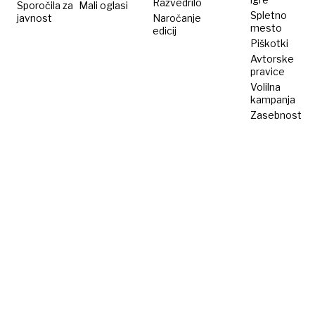
Razvedrilo
Sporočila za
Mali oglasi
Spletno
javnost
Naročanje
mesto
edicij
Piškotki
Avtorske
pravice
Volilna
kampanja
Zasebnost