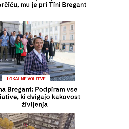
rčiču, mu je pri Tini Bregant
LOKALNE VOLITVE
na Bregant: Podpiram vse
ciative, ki dvigajo kakovost
življenja