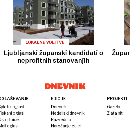
LOKALNE VOLITVE
Ljubljanski županski kandidati o
Župans
neprofitnih stanovanjih
OGLAŠEVANJE
EDICIJE
PROJEKTI
pletni oglasi
Dnevnik
Gazela
iskani oglasi
Nedeljski dnevnik
Zlata nit
Osmrtnice
Razvedrilo
ali oglasi
Naročanje edicij