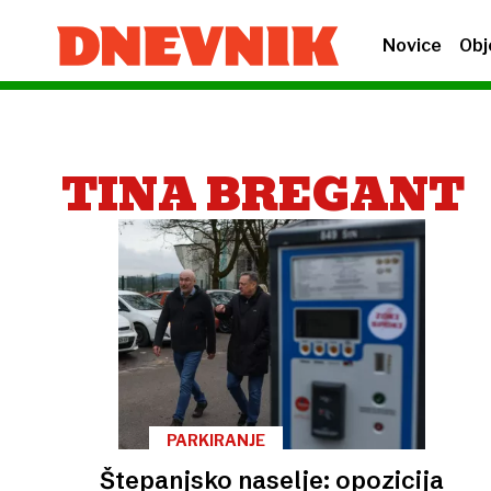
Novice
Obj
TINA BREGANT
PARKIRANJE
Štepanjsko naselje: opozicija