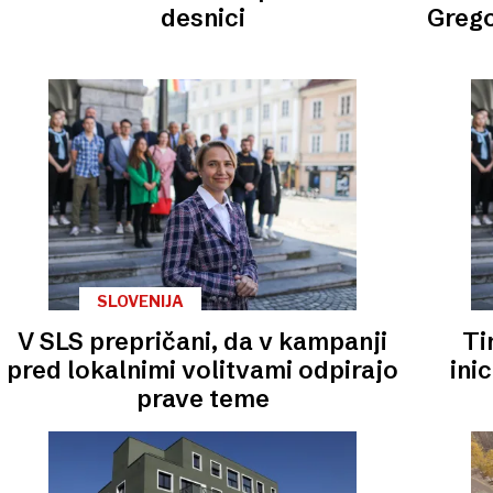
desnici
Grego
SLOVENIJA
V SLS prepričani, da v kampanji
Ti
pred lokalnimi volitvami odpirajo
ini
prave teme