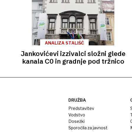
ANALIZA STALIŠČ
Jankovićevi izzivalci složni glede
kanala C0 in gradnje pod tržnico
DRUŽBA
Predstavitev
S
Vodstvo
T
Dosežki
Sporočila za javnost
M