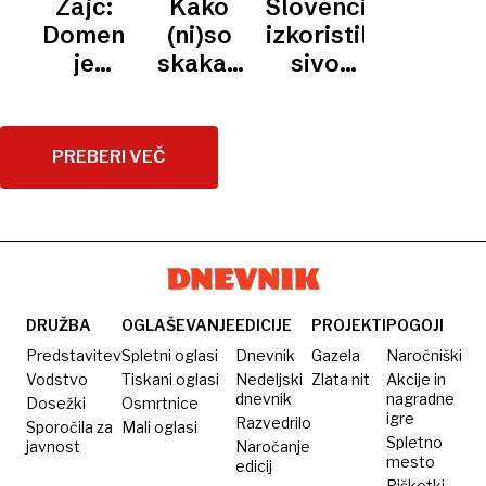
Zajc:
Kako
Slovenci
V
niti
čakajo
okrnili
zmago
POLETIH
Domen
(ni)so
izkoristili
sanjal"
razmere,
slovensko
je
skakali
sivo
ki mu
predstavitev
favorit
Slovenci
cono v
niso
številka
v prvi
pravilih
pogodu
ena
polovici
in v
PREBERI VEČ
sezone:
ogenj
Domen
poslali
Prevc
še Roka
podira
Masleta
rekorde
DRUŽBA
OGLAŠEVANJE
EDICIJE
PROJEKTI
POGOJI
Predstavitev
Spletni oglasi
Dnevnik
Gazela
Naročniški
Vodstvo
Tiskani oglasi
Nedeljski
Zlata nit
Akcije in
dnevnik
nagradne
Dosežki
Osmrtnice
igre
Razvedrilo
Sporočila za
Mali oglasi
Spletno
javnost
Naročanje
mesto
edicij
Piškotki