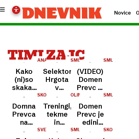
Novice
O
TIMI ZAJC
ANALIZA
SMUČARSKI
SMUČARSKI
SKOKI
SKOKI
Kako
Selektor
(VIDEO)
(ni)so
Hrgota
Domen
skakali
v
Prevc je
Slovenci:
pogovorih
olimpijski
SKOKI
OLIMPIJSKE
SMUČARSKI
IGRE
POLETI
Desetica
za
prvak!
Domna
Treningi,
Domen
Domna
nadaljevanje
"Kot
Prevca
tekme
Prevc je
Prevca
dela
otrok o
na
in
edini
prekriva
tem
tekmi
zamuda
kandidat
SVETOVNO
SMUČARSKI
SKOKI
težave
nisem
PRVENSTVO
SKOKI
življenja
letala
za