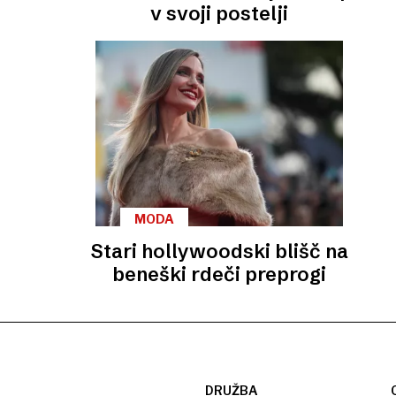
v svoji postelji
MODA
Stari hollywoodski blišč na
beneški rdeči preprogi
DRUŽBA