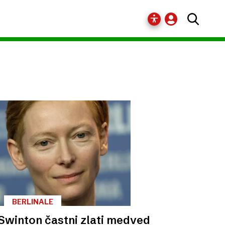
BERLINALE
 Swinton častni zlati medved