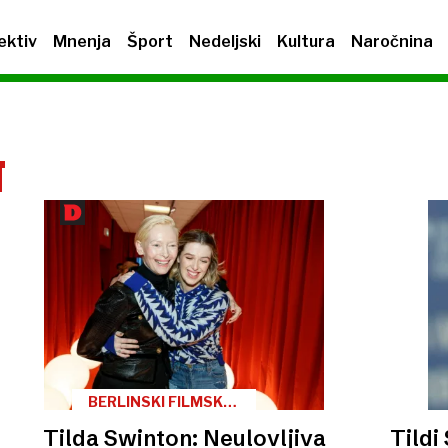
ektiv
Mnenja
Šport
Nedeljski
Kultura
Naročnina
N
BERLINSKI FILMSKI
FESTIVAL
Tilda Swinton: Neulovljiva
Tildi