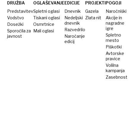
leto dni
DRUŽBA
OGLAŠEVANJE
EDICIJE
PROJEKTI
POGOJI
zapora
Predstavitev
Spletni oglasi
Dnevnik
Gazela
Naročniški
Vodstvo
Tiskani oglasi
Nedeljski
Zlata nit
Akcije in
dnevnik
nagradne
Dosežki
Osmrtnice
igre
Razvedrilo
Sporočila za
Mali oglasi
Spletno
javnost
Naročanje
mesto
edicij
Piškotki
Avtorske
pravice
Volilna
kampanja
Zasebnost