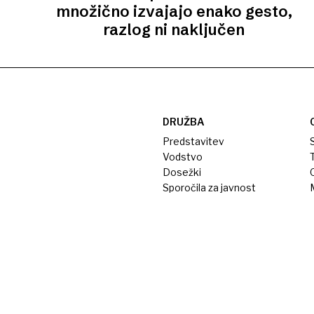
množično izvajajo enako gesto,
razlog ni naključen
DRUŽBA
Predstavitev
S
Vodstvo
T
Dosežki
Sporočila za javnost
M