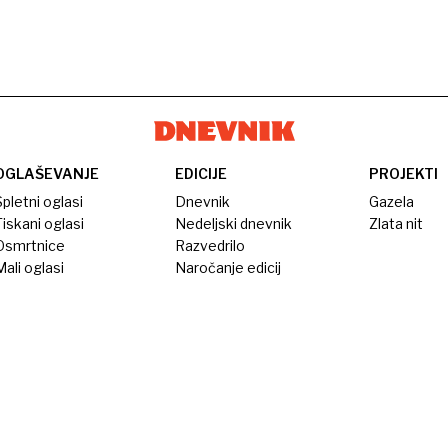
OGLAŠEVANJE
EDICIJE
PROJEKTI
pletni oglasi
Dnevnik
Gazela
iskani oglasi
Nedeljski dnevnik
Zlata nit
Osmrtnice
Razvedrilo
ali oglasi
Naročanje edicij