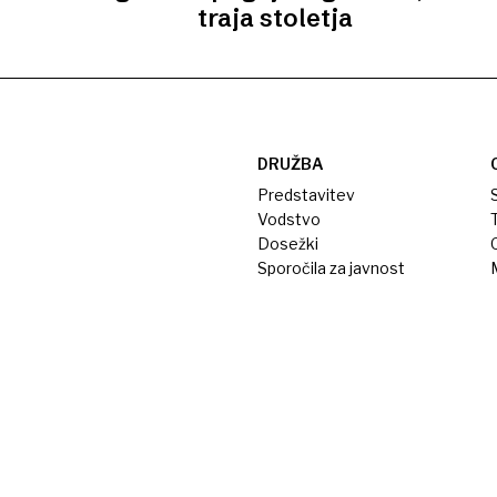
traja stoletja
DRUŽBA
Predstavitev
S
Vodstvo
T
Dosežki
Sporočila za javnost
M