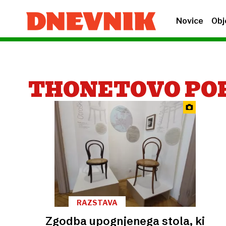
Novice
Obj
THONETOVO PO
RAZSTAVA
Zgodba upognjenega stola, ki