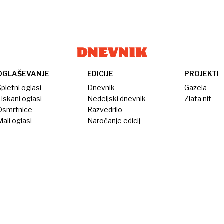
OGLAŠEVANJE
EDICIJE
PROJEKTI
pletni oglasi
Dnevnik
Gazela
iskani oglasi
Nedeljski dnevnik
Zlata nit
Osmrtnice
Razvedrilo
ali oglasi
Naročanje edicij