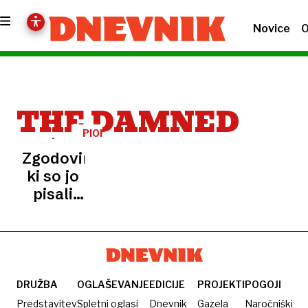
Novice
O
THE DAMNED
PIONIRJI
PUNKA
Zgodovina,
ki so jo
pisali
izključeni:
zaradi
maščevanja
so
ostali v
DRUŽBA
OGLAŠEVANJE
EDICIJE
PROJEKTI
POGOJI
senci
Predstavitev
Spletni oglasi
Dnevnik
Gazela
Naročniški