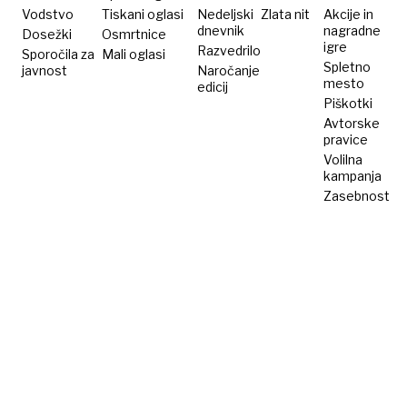
rivalstva
Vodstvo
Tiskani oglasi
Nedeljski
Zlata nit
Akcije in
dnevnik
nagradne
Dosežki
Osmrtnice
igre
Razvedrilo
Sporočila za
Mali oglasi
Spletno
javnost
Naročanje
mesto
edicij
Piškotki
Avtorske
pravice
Volilna
kampanja
Zasebnost