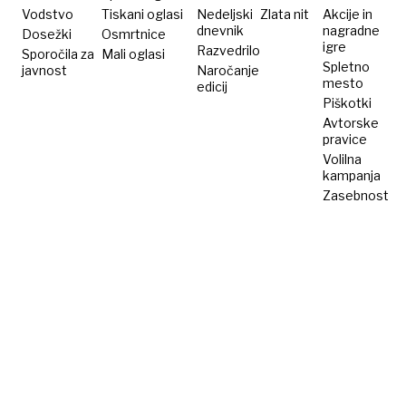
Vodstvo
Tiskani oglasi
Nedeljski
Zlata nit
Akcije in
dnevnik
nagradne
Dosežki
Osmrtnice
igre
Razvedrilo
Sporočila za
Mali oglasi
Spletno
javnost
Naročanje
mesto
edicij
Piškotki
Avtorske
pravice
Volilna
kampanja
Zasebnost