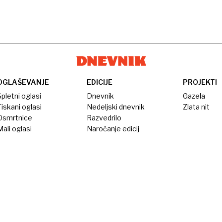
OGLAŠEVANJE
EDICIJE
PROJEKTI
pletni oglasi
Dnevnik
Gazela
iskani oglasi
Nedeljski dnevnik
Zlata nit
Osmrtnice
Razvedrilo
ali oglasi
Naročanje edicij