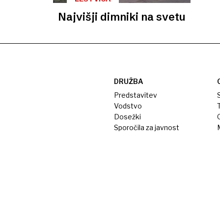
Najvišji dimniki na svetu
DRUŽBA
Predstavitev
S
Vodstvo
T
Dosežki
Sporočila za javnost
M