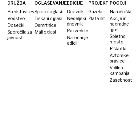
duh, je
DRUŽBA
OGLAŠEVANJE
EDICIJE
PROJEKTI
POGOJI
vse
Predstavitev
Spletni oglasi
Dnevnik
Gazela
Naročniški
mogoče
Vodstvo
Tiskani oglasi
Nedeljski
Zlata nit
Akcije in
dnevnik
nagradne
Dosežki
Osmrtnice
igre
Razvedrilo
Sporočila za
Mali oglasi
Spletno
javnost
Naročanje
mesto
edicij
Piškotki
Avtorske
pravice
Volilna
kampanja
Zasebnost