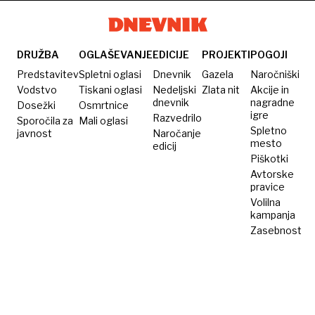
trg
družine
z otroki
DRUŽBA
OGLAŠEVANJE
EDICIJE
PROJEKTI
POGOJI
Predstavitev
Spletni oglasi
Dnevnik
Gazela
Naročniški
Vodstvo
Tiskani oglasi
Nedeljski
Zlata nit
Akcije in
dnevnik
nagradne
Dosežki
Osmrtnice
igre
Razvedrilo
Sporočila za
Mali oglasi
Spletno
javnost
Naročanje
mesto
edicij
Piškotki
Avtorske
pravice
Volilna
kampanja
Zasebnost