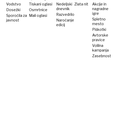
Vodstvo
Tiskani oglasi
Nedeljski
Zlata nit
Akcije in
dnevnik
nagradne
Dosežki
Osmrtnice
igre
Razvedrilo
Sporočila za
Mali oglasi
Spletno
javnost
Naročanje
mesto
edicij
Piškotki
Avtorske
pravice
Volilna
kampanja
Zasebnost