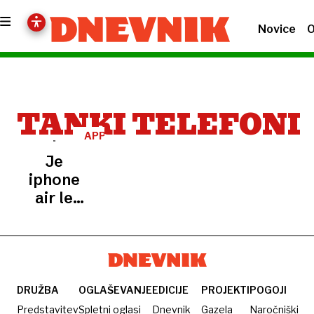
Novice
O
TANKI TELEFONI
APPLE
Je
iphone
air le
korak
do
nečesa
bolj
razburljivega?
DRUŽBA
OGLAŠEVANJE
EDICIJE
PROJEKTI
POGOJI
Predstavitev
Spletni oglasi
Dnevnik
Gazela
Naročniški