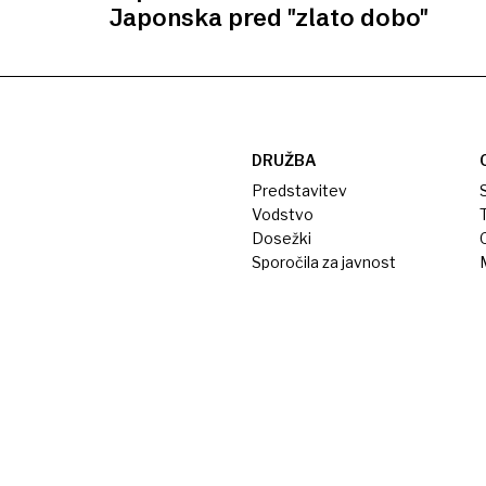
Japonska pred "zlato dobo"
DRUŽBA
Predstavitev
S
Vodstvo
T
Dosežki
Sporočila za javnost
M