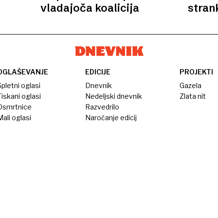
vladajoča koalicija
stran
OGLAŠEVANJE
EDICIJE
PROJEKTI
pletni oglasi
Dnevnik
Gazela
iskani oglasi
Nedeljski dnevnik
Zlata nit
Osmrtnice
Razvedrilo
ali oglasi
Naročanje edicij