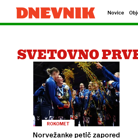
Novice
Obj
SVETOVNO PRV
ROKOMET
Norvežanke petič zapored