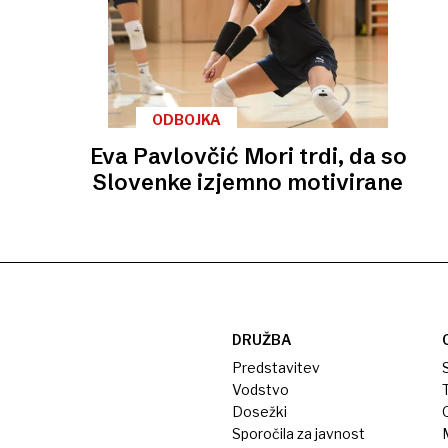
ODBOJKA
Eva Pavlovčić Mori trdi, da so
Slovenke izjemno motivirane
DRUŽBA
Predstavitev
S
Vodstvo
T
Dosežki
Sporočila za javnost
M