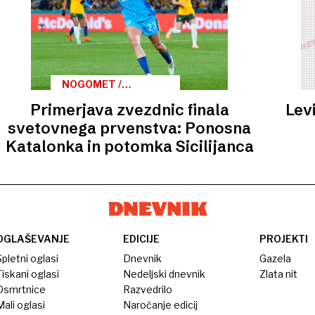
NOGOMET /
PRIMERJAVA
Primerjava zvezdnic finala
Levi
ZVEZDNIC FINALA
SVETOVNEGA
svetovnega prvenstva: Ponosna
PRVENSTVA ZA
Katalonka in potomka Sicilijanca
ŽENSKE ŠPANIJA –
ANGLIJA
OGLAŠEVANJE
EDICIJE
PROJEKTI
pletni oglasi
Dnevnik
Gazela
iskani oglasi
Nedeljski dnevnik
Zlata nit
Osmrtnice
Razvedrilo
ali oglasi
Naročanje edicij