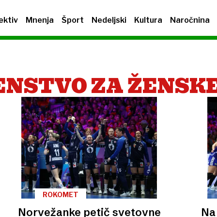
ektiv
Mnenja
Šport
Nedeljski
Kultura
Naročnina
ENSTVO ZA ŽENSK
ROKOMET
Norvežanke petič svetovne
Na